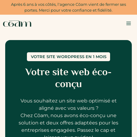
Aller
Après 6 ans à vos côtés, l'agence Cōam vient de fermer ses
au
portes. Merci pour votre confiance et fidélité.
contenu
M
VOTRE SITE WORDPRESS EN 1 MOIS
Votre site web éco-
conçu
Vous souhaitez un site web optimisé et
aligné avec vos valeurs ?
Chez Cōam, nous avons éco-conçu une
solution et deux offres adaptées pour les
entreprises engagées. Passez le cap et