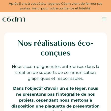
Aller
Après 6 ans à vos côtés, l'agence Cōam vient de fermer ses
au
portes. Merci pour votre confiance et fidélité.
contenu
M
Nos réalisations éco-
conçues
Nous accompagnons les entreprises dans la
création de supports de communication
graphiques et responsables.
Dans l’objectif d’avoir un site léger, nous
ne présentons pas l’intégralité de nos
projets, cependant nous mettons à
disposition une plaquette de présentation