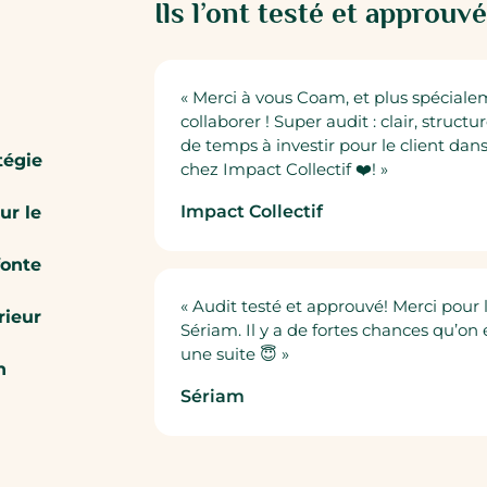
Ils l’ont testé et approuv
« Merci à vous Coam, et plus spécial
collaborer ! Super audit : clair, struct
de temps à investir pour le client da
atégie
chez Impact Collectif ❤️! »
Impact Collectif
ur le
fonte
« Audit testé et approuvé! Merci pou
rieur
Sériam. Il y a de fortes chances qu’on
une suite 😇 »
n
Sériam