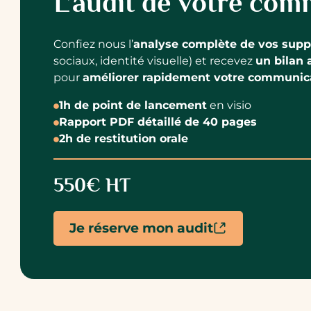
L’audit de votre co
Confiez nous l’
analyse complète de vos sup
sociaux, identité visuelle) et recevez
un bilan
pour
améliorer rapidement votre communic
1h de point de lancement
en visio
Rapport PDF détaillé de 40 pages
2h de restitution orale
550€ HT
Je réserve mon audit