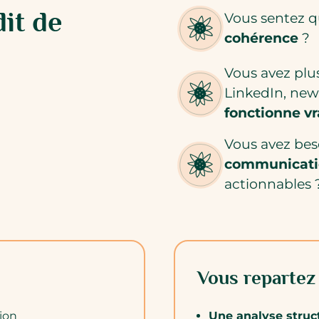
it de
Vous sentez 
cohérence
?
Vous avez plus
LinkedIn, new
fonctionne v
Vous avez bes
communicati
actionnables 
Vous repartez 
ion
Une analyse struct