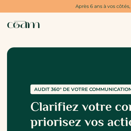
Aller
Après 6 ans à vos côtés,
au
contenu
AUDIT 360° DE VOTRE COMMUNICATIO
Clarifiez votre c
priorisez vos act