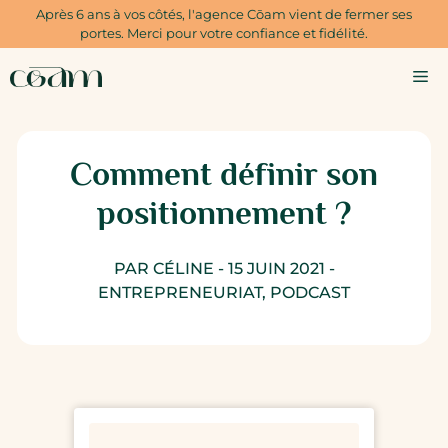
Aller
Après 6 ans à vos côtés, l'agence Cōam vient de fermer ses
au
portes. Merci pour votre confiance et fidélité.
contenu
M
Comment définir son
positionnement ?
PAR CÉLINE - 15 JUIN 2021 -
ENTREPRENEURIAT
,
PODCAST